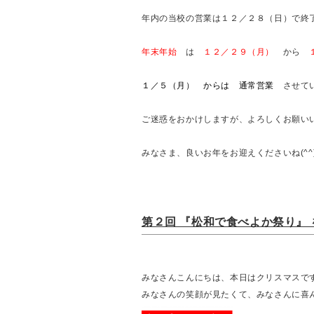
年内の当校の営業は１２／２８（日）で終
年末年始
は
１２
／２９（月）
から
１／５（月） からは 通常営業
させてい
ご迷惑をおかけしますが、よろしくお願いいたし
みなさま、良いお年をお迎えくださいね(^^
第２回 『松和で食べよか祭り』 を
みなさんこんにちは、本日はクリスマスで
みなさんの笑顔が見たくて、みなさんに喜