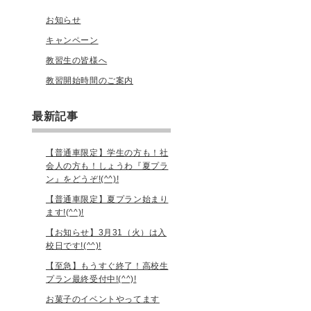
お知らせ
キャンペーン
教習生の皆様へ
教習開始時間のご案内
最新記事
【普通車限定】学生の方も！社
会人の方も！しょうわ『夏プラ
ン』をどうぞ!(^^)!
【普通車限定】夏プラン始まり
ます!(^^)!
【お知らせ】3月31（火）は入
校日です!(^^)!
【至急】もうすぐ終了！高校生
プラン最終受付中!(^^)!
お菓子のイベントやってます