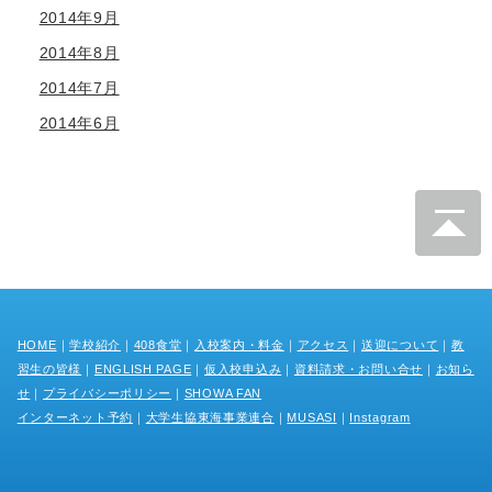
2014年9月
2014年8月
2014年7月
2014年6月
HOME
｜
学校紹介
｜
408食堂
｜
入校案内・料金
｜
アクセス
｜
送迎について
｜
教
習生の皆様
｜
ENGLISH PAGE
｜
仮入校申込み
｜
資料請求・お問い合せ
｜
お知ら
せ
｜
プライバシーポリシー
｜
SHOWA FAN
インターネット予約
｜
大学生協東海事業連合
｜
MUSASI
｜
Instagram