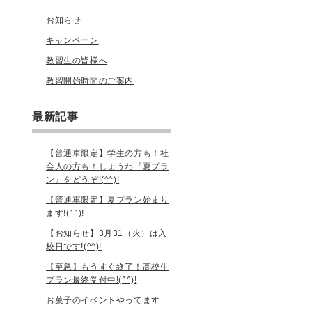
お知らせ
キャンペーン
教習生の皆様へ
教習開始時間のご案内
最新記事
【普通車限定】学生の方も！社
会人の方も！しょうわ『夏プラ
ン』をどうぞ!(^^)!
【普通車限定】夏プラン始まり
ます!(^^)!
【お知らせ】3月31（火）は入
校日です!(^^)!
【至急】もうすぐ終了！高校生
プラン最終受付中!(^^)!
お菓子のイベントやってます