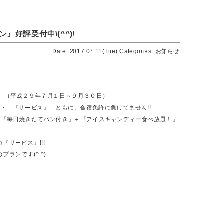
』好評受付中\(^^)/
Date: 2017.07.11(Tue)
Categories:
お知らせ
^)/ （平成２９年７月１日～９月３０日）
・
『サービス』
ともに、
合宿免許に負けてません!!
+『毎日焼きたてパン付き』＋
『アイスキャンディー食べ放題！』
の
『サービス』!!!
ランです(^ ^)
/