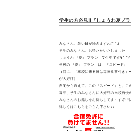
学生の方必見!!『しょうわ夏プラン
みなさん、暑い日が続きますね(^ ^;)
学生のみなさん、お待たせいたしました!
しょうわ
『夏』
プラン 受付中です\(^ 
当校の
『夏』
プラン は
『スピード』
（特に、
『車校に来る日は毎日食事付き』
が大好評）
自宅から通えて、この
『スピード』
と、こ
毎年、学生のみなさんに大好評の当校自慢のプ
みなさんのお越しをお待ちしてま～す\(^ ^)
詳しくはこちらをごらん下さい↓↓