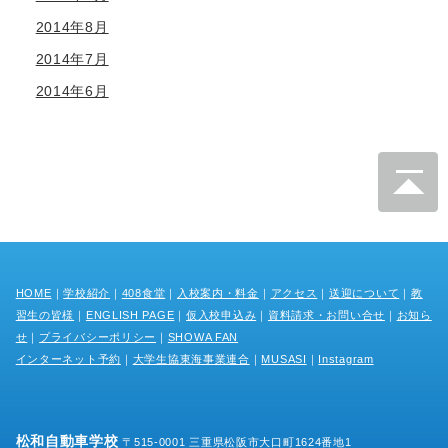
2014年8月
2014年7月
2014年6月
HOME
｜
学校紹介
｜
408食堂
｜
入校案内・料金
｜
アクセス
｜
送迎について
｜
教
習生の皆様
｜
ENGLISH PAGE
｜
仮入校申込み
｜
資料請求・お問い合せ
｜
お知ら
せ
｜
プライバシーポリシー
｜
SHOWA FAN
インターネット予約
｜
大学生協東海事業連合
｜
MUSASI
｜
Instagram
松和自動車学校
〒515-0001 三重県松阪市大口町1624番地1