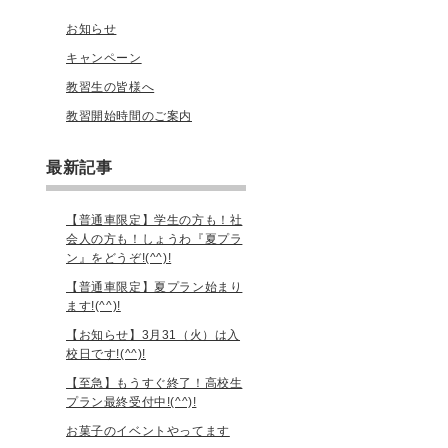
お知らせ
キャンペーン
教習生の皆様へ
教習開始時間のご案内
最新記事
【普通車限定】学生の方も！社
会人の方も！しょうわ『夏プラ
ン』をどうぞ!(^^)!
【普通車限定】夏プラン始まり
ます!(^^)!
【お知らせ】3月31（火）は入
校日です!(^^)!
【至急】もうすぐ終了！高校生
プラン最終受付中!(^^)!
お菓子のイベントやってます